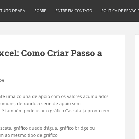
TUITO DE VBA
SOBRE
ENTRE EM CONTATO
POLÍTICA DE PRIVAC
xcel: Como Criar Passo a
be
onte uma coluna de apoio com os valores acumulados
 comuns, deixando a série de apoio sem
ocê também pode usar o gráfico Cascata já pronto em
cascata, gráfico quede d’água, gráfico bridge ou
em ao mesmo tipo de gráfico.