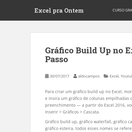
S
Excel pra Ontem
k
CURSO GRA
i
p
t
o
m
Gráfico Build Up no E
a
Passo
i
n
c
,
30/07/2017
aldocampos
Excel
Youtu
o
n
t
Para criar um gráfico build up no Excel, m
e
e insira um gráfico de colunas empilhadas
n
preenchimento — a partir do Excel 2016, v
t
Inserir > Gráficos > Cascata.
Gráfico build up, gráfico waterfall, gráfico 
gráfico esteira, todos esses nomes se refer