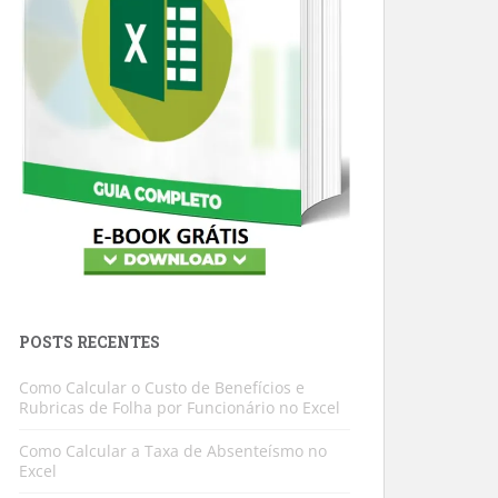
POSTS RECENTES
Como Calcular o Custo de Benefícios e
Rubricas de Folha por Funcionário no Excel
Como Calcular a Taxa de Absenteísmo no
Excel