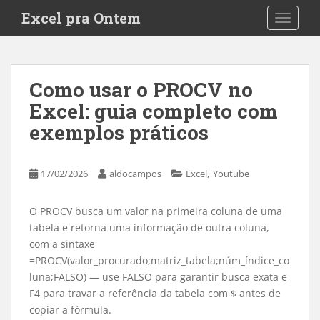
S
Excel pra Ontem
TOGGLE
k
i
p
t
Como usar o PROCV no
o
Excel: guia completo com
m
a
exemplos práticos
i
n
c
,
17/02/2026
aldocampos
Excel
Youtube
o
n
O PROCV busca um valor na primeira coluna de uma
t
tabela e retorna uma informação de outra coluna,
e
com a sintaxe
n
=PROCV(valor_procurado;matriz_tabela;núm_índice_co
t
luna;FALSO) — use FALSO para garantir busca exata e
F4 para travar a referência da tabela com $ antes de
copiar a fórmula.