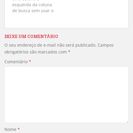
a próxima se não
esquerda da coluna
encontrar o valor.
de busca sem usar o
Uma situação muito
PROCX, combine-o
comum em planilhas
com a função
corporativas é
ESCOLHER criando
precisar buscar um
uma tabela virtual na
valor em…
DEIXE UM COMENTÁRIO
ordem certa:
O seu endereço de e-mail não será publicado.
Campos
=PROCV(valor;
obrigatórios são marcados com
*
ESCOLHER({1\2};
coluna_busca;
Comentário
*
coluna_retorno); 2;
FALSO). Uma das
limitações mais
frustrantes do PROCV
é que ele só consegue
retornar…
Nome
*