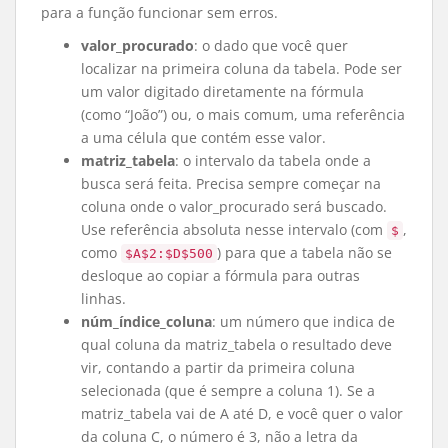
para a função funcionar sem erros.
valor_procurado
: o dado que você quer
localizar na primeira coluna da tabela. Pode ser
um valor digitado diretamente na fórmula
(como “João”) ou, o mais comum, uma referência
a uma célula que contém esse valor.
matriz_tabela
: o intervalo da tabela onde a
busca será feita. Precisa sempre começar na
coluna onde o valor_procurado será buscado.
Use referência absoluta nesse intervalo (com
,
$
como
) para que a tabela não se
$A$2:$D$500
desloque ao copiar a fórmula para outras
linhas.
núm_índice_coluna
: um número que indica de
qual coluna da matriz_tabela o resultado deve
vir, contando a partir da primeira coluna
selecionada (que é sempre a coluna 1). Se a
matriz_tabela vai de A até D, e você quer o valor
da coluna C, o número é 3, não a letra da