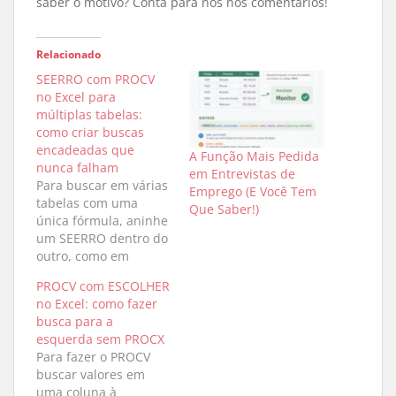
saber o motivo? Conta para nós nos comentários!
Relacionado
SEERRO com PROCV
no Excel para
múltiplas tabelas:
como criar buscas
encadeadas que
A Função Mais Pedida
nunca falham
em Entrevistas de
Para buscar em várias
Emprego (E Você Tem
tabelas com uma
Que Saber!)
única fórmula, aninhe
um SEERRO dentro do
outro, como em
=SEERRO(PROCV(A2;Ta
PROCV com ESCOLHER
bela1;2;FALSO);SEERR
no Excel: como fazer
O(PROCV(A2;Tabela2;2
busca para a
;FALSO);"Não
esquerda sem PROCX
encontrado")) — o
Para fazer o PROCV
Excel tenta a primeira
buscar valores em
tabela e só passa para
uma coluna à