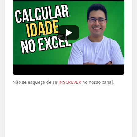
Quer aprender Excel de verdade, do
zero ao avançado?
Conheça o Curso Excel pra Ontem — aulas
práticas, direto ao ponto, sem enrolação.
Do zero ao avançado, no seu ritmo
Conhecer o curso →
Não se esqueça de se
INSCREVER
no nosso canal.