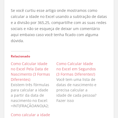
Se você curtiu esse artigo onde mostramos como
calcular a idade no Excel usando a subtração de datas
e a divisão por 365,25, compartilhe com as suas redes
sociais e não se esqueça de deixar um comentário
aqui embaixo caso você tenha ficado com alguma
dúvida.
Relacionado
Como Calcular Idade
Como Calcular Idade
no Excel Pela Data de
no Excel em Segundos
Nascimento (3 Formas
(3 Formas Diferentes!)
Diferentes)
Você tem uma lista de
Existem três fórmulas
datas de nascimento e
para calcular a idade
precisa calcular a
a partir da data de
idade de cada pessoa?
nascimento no Excel:
Fazer isso
=INT(FRAÇÃOANO(A2;
manualmente é
HOJE())), =INT((HOJE()-
impraticável e
Como calcular a idade
A2)/365,25) e
propenso a erros.