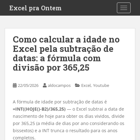
S
Excel pra Ontem
TOGGLE
k
i
p
t
Como calcular a idade no
o
Excel pela subtração de
m
a
datas: a fórmula com
i
divisão por 365,25
n
c
o
,
22/05/2026
aldocampos
Excel
Youtube
n
t
A fórmula de idade por subtração de datas é
e
=INT((HOJE()-B2)/365,25)
— o Excel subtrai a data de
n
nascimento de hoje para obter os dias vividos, divide
t
por 365,25 (a média de dias por ano considerando os
bissextos) e a INT trunca o resultado para os anos
completos.