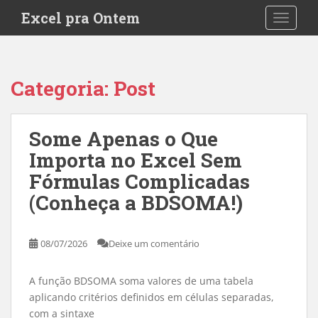
S
Excel pra Ontem
TOGGLE
k
i
p
t
Categoria:
Post
o
m
a
Some Apenas o Que
i
Importa no Excel Sem
n
c
Fórmulas Complicadas
o
(Conheça a BDSOMA!)
n
t
e
08/07/2026
Deixe um comentário
n
t
A função BDSOMA soma valores de uma tabela
aplicando critérios definidos em células separadas,
com a sintaxe