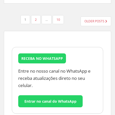
PAGINAÇÃO
1
2
…
10
OLDER POSTS
DE
POSTS
RECEBA NO WHATSAPP
Entre no nosso canal no WhatsApp e
receba atualizações direto no seu
celular.
Entrar no canal do WhatsApp